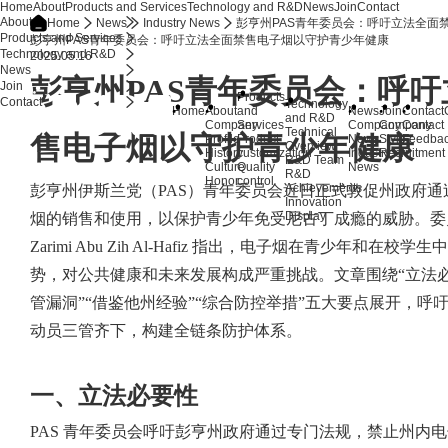
Home
About
Products and Services
Technology and R&D
News
Join
Contact
About
彭亨州PAS青年委员会：呼吁立法全面
Home
News
Industry News
Products and Services
彭亨州PAS青年委员会：呼吁立法全面禁售电子烟以守护青少年健康
Technology and R&D
2025.05.16
News
彭亨州
PAS青年委员会：呼
Join
Products
Contact
Technology
Home
About
and
News
Join
Contact
and R&D
Company
Services
Company
Company
Contact
Technical
售电子烟以守护青少年健康
Profile
Product
News
Style
Feedba
Overview
History
customization
Industry
Recruitment
R&D Team
Culture
Quality
News
R&D
Honor
control
Achievements
彭亨州伊斯兰党（
PAS）青年委员会近日正式敦促州政府
Innovation
Display
烟的销售和使用，以保护青少年免受尼古丁成瘾的威胁。委员会主席
Zarimi Abu Zih Al-Hafiz 指出，电子烟在青少年和在
势，对公共健康和未来发展构成严重挑战。文章围绕“立法必要
管漏洞”“借鉴他州经验”“综合防控举措”五大要点展开，呼
动员三管齐下，构建全链条防护体系。
一、立法必要性
PAS 青年委员会呼吁彭亨州政府通过专门法规，禁止州内