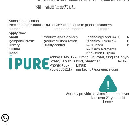
烟，营造社会共识。
Sample Application
Provide professional ODM services in E-liquid to global customers
Apply Now
About
Products and Services
Technology and R&D
Company Profile
Product customization
Technical Overview
History
Quality control
R&D Team
I
Culture
R&D Achievements
Honor
Innovation Display
Address: No. 129 Furong 6th Road, Xinqiao
Copyri
Street, Bao'an District, Shenzhen
IPURE 
Phone: +86-
Email:
755-23502117
marketing@ipurejuice.com
We only provide services for people ove
I am over 21 years old
Leave